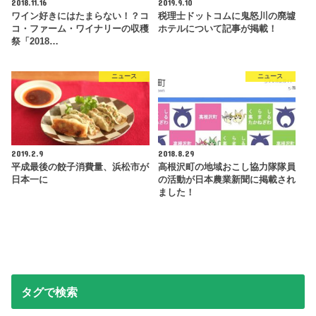
2018.11.16
2019.9.10
ワイン好きにはたまらない！？コ
税理士ドットコムに鬼怒川の廃墟
コ・ファーム・ワイナリーの収穫
ホテルについて記事が掲載！
祭「2018…
ニュース
ニュース
2019.2.9
2018.8.29
平成最後の餃子消費量、浜松市が
高根沢町の地域おこし協力隊隊員
日本一に
の活動が日本農業新聞に掲載され
ました！
タグで検索