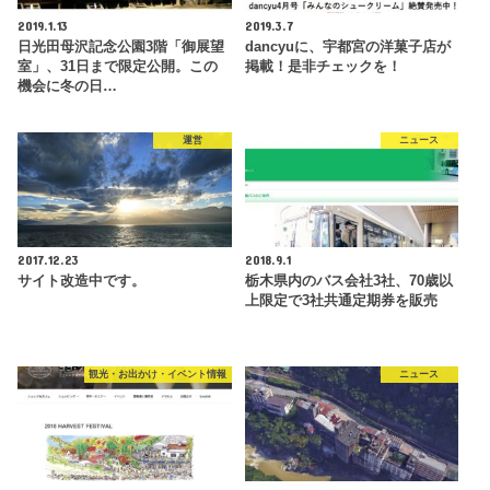
2019.1.13
2019.3.7
日光田母沢記念公園3階「御展望
dancyuに、宇都宮の洋菓子店が
室」、31日まで限定公開。この
掲載！是非チェックを！
機会に冬の日…
運営
ニュース
2017.12.23
2018.9.1
サイト改造中です。
栃木県内のバス会社3社、70歳以
上限定で3社共通定期券を販売
観光・お出かけ・イベント情報
ニュース