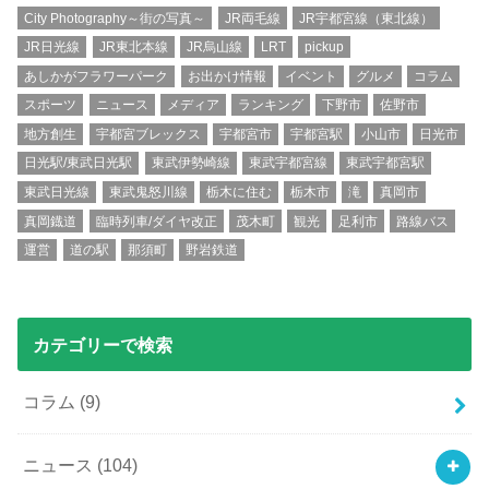
City Photography～街の写真～
JR両毛線
JR宇都宮線（東北線）
JR日光線
JR東北本線
JR烏山線
LRT
pickup
あしかがフラワーパーク
お出かけ情報
イベント
グルメ
コラム
スポーツ
ニュース
メディア
ランキング
下野市
佐野市
地方創生
宇都宮ブレックス
宇都宮市
宇都宮駅
小山市
日光市
日光駅/東武日光駅
東武伊勢崎線
東武宇都宮線
東武宇都宮駅
東武日光線
東武鬼怒川線
栃木に住む
栃木市
滝
真岡市
真岡鐡道
臨時列車/ダイヤ改正
茂木町
観光
足利市
路線バス
運営
道の駅
那須町
野岩鉄道
カテゴリーで検索
コラム
(9)
ニュース
(104)