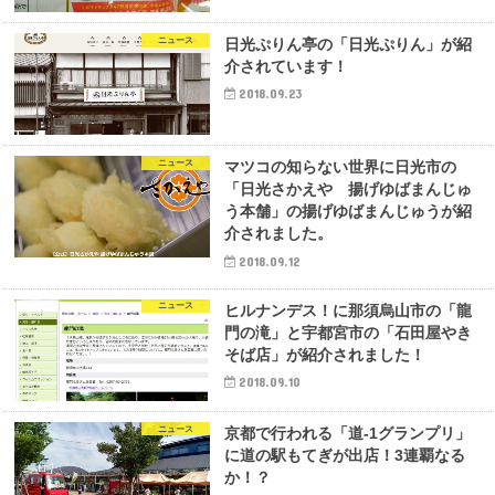
ニュース
日光ぷりん亭の「日光ぷりん」が紹
介されています！
2018.09.23
ニュース
マツコの知らない世界に日光市の
「日光さかえや 揚げゆばまんじゅ
う本舗」の揚げゆばまんじゅうが紹
介されました。
2018.09.12
ニュース
ヒルナンデス！に那須烏山市の「龍
門の滝」と宇都宮市の「石田屋やき
そば店」が紹介されました！
2018.09.10
ニュース
京都で行われる「道-1グランプリ」
に道の駅もてぎが出店！3連覇なる
か！？