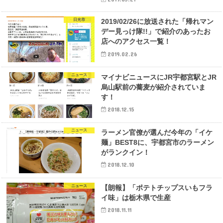
日光市
2019/02/26に放送された「帰れマン
デー見っけ隊!!」で紹介のあったお
店へのアクセス一覧！
2019.02.26
ニュース
マイナビニュースにJR宇都宮駅とJR
烏山駅前の蕎麦が紹介されていま
す！
2018.12.15
ニュース
ラーメン官僚が選んだ今年の「イケ
麺」BEST8に、宇都宮市のラーメン
がランクイン！
2018.12.10
ニュース
【朗報】「ポテトチップスいもフラ
イ味」は栃木県で生産
2018.11.11