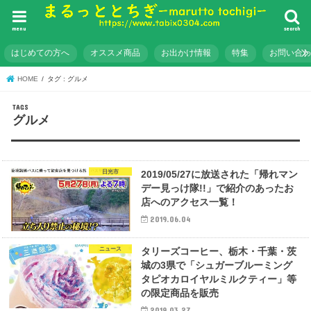
menu
search
はじめての方へ
オススメ商品
お出かけ情報
特集
お問い合
HOME
タグ : グルメ
グルメ
日光市
2019/05/27に放送された「帰れマン
デー見っけ隊!!」で紹介のあったお
店へのアクセス一覧！
2019.06.04
ニュース
タリーズコーヒー、栃木・千葉・茨
城の3県で「シュガーブルーミング
タピオカロイヤルミルクティー」等
の限定商品を販売
2019.03.27