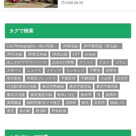
2018.08.30
タグで検索
City Photography～街の写真～
JR両毛線
JR宇都宮線（東北線）
JR日光線
JR東北本線
JR烏山線
LRT
pickup
あしかがフラワーパーク
お出かけ情報
イベント
グルメ
コラム
スポーツ
ニュース
メディア
ランキング
下野市
佐野市
地方創生
宇都宮ブレックス
宇都宮市
宇都宮駅
小山市
日光市
日光駅/東武日光駅
東武伊勢崎線
東武宇都宮線
東武宇都宮駅
東武日光線
東武鬼怒川線
栃木に住む
栃木市
滝
真岡市
真岡鐡道
臨時列車/ダイヤ改正
茂木町
観光
足利市
路線バス
運営
道の駅
那須町
野岩鉄道