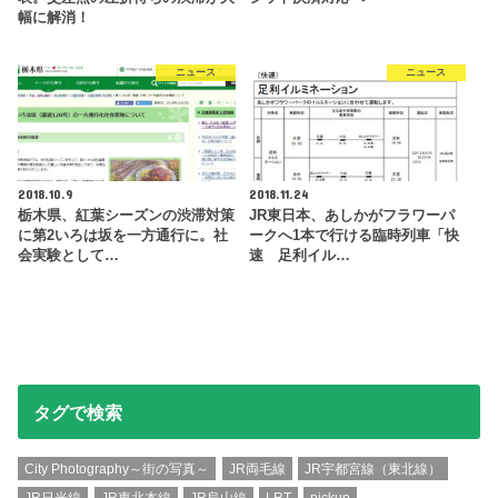
幅に解消！
ニュース
ニュース
2018.10.9
2018.11.24
栃木県、紅葉シーズンの渋滞対策
JR東日本、あしかがフラワーパ
に第2いろは坂を一方通行に。社
ークへ1本で行ける臨時列車「快
会実験として…
速 足利イル…
タグで検索
City Photography～街の写真～
JR両毛線
JR宇都宮線（東北線）