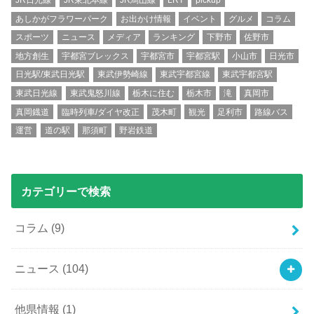
JR日光線
JR東北本線
JR烏山線
LRT
pickup
あしかがフラワーパーク
お出かけ情報
イベント
グルメ
コラム
スポーツ
ニュース
メディア
ランキング
下野市
佐野市
地方創生
宇都宮ブレックス
宇都宮市
宇都宮駅
小山市
日光市
日光駅/東武日光駅
東武伊勢崎線
東武宇都宮線
東武宇都宮駅
東武日光線
東武鬼怒川線
栃木に住む
栃木市
滝
真岡市
真岡鐡道
臨時列車/ダイヤ改正
茂木町
観光
足利市
路線バス
運営
道の駅
那須町
野岩鉄道
カテゴリーで検索
コラム
(9)
ニュース
(104)
他県情報
(1)