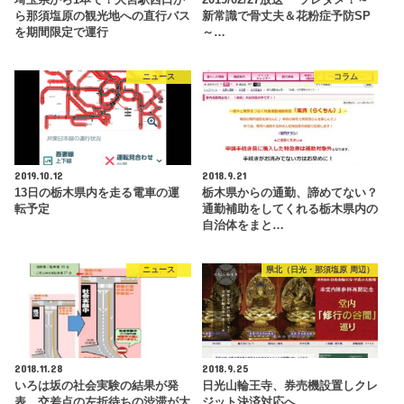
ら那須塩原の観光地への直行バス
新常識で骨丈夫＆花粉症予防SP
を期間限定で運行
～…
ニュース
コラム
2019.10.12
2018.9.21
13日の栃木県内を走る電車の運
栃木県からの通勤、諦めてない？
転予定
通勤補助をしてくれる栃木県内の
自治体をまと…
ニュース
県北（日光・那須塩原 周辺）
2018.11.28
2018.9.25
いろは坂の社会実験の結果が発
日光山輪王寺、券売機設置しクレ
表。交差点の左折待ちの渋滞が大
ジット決済対応へ