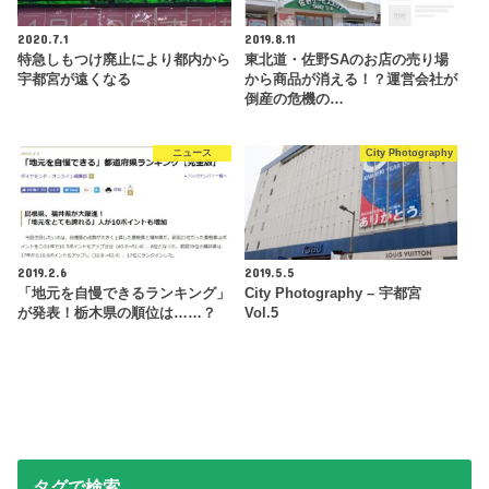
2020.7.1
2019.8.11
特急しもつけ廃止により都内から
東北道・佐野SAのお店の売り場
宇都宮が遠くなる
から商品が消える！？運営会社が
倒産の危機の…
ニュース
City Photography
2019.2.6
2019.5.5
「地元を自慢できるランキング」
City Photography – 宇都宮
が発表！栃木県の順位は……？
Vol.5
タグで検索