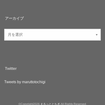
アーカイブ
Twitter
Tweets by maruttotochigi
©Copyright2026
まるっととちぎ
.All Rights Reserved.