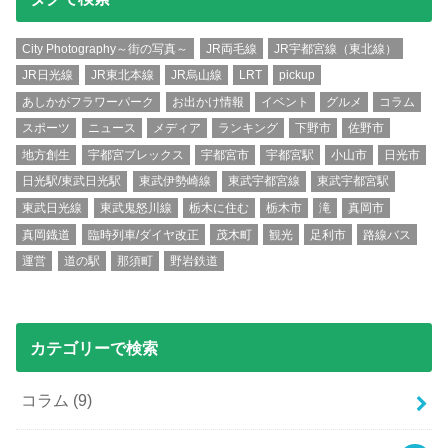
City Photography～街の写真～
JR両毛線
JR宇都宮線（東北線）
JR日光線
JR東北本線
JR烏山線
LRT
pickup
あしかがフラワーパーク
お出かけ情報
イベント
グルメ
コラム
スポーツ
ニュース
メディア
ランキング
下野市
佐野市
地方創生
宇都宮ブレックス
宇都宮市
宇都宮駅
小山市
日光市
日光駅/東武日光駅
東武伊勢崎線
東武宇都宮線
東武宇都宮駅
東武日光線
東武鬼怒川線
栃木に住む
栃木市
滝
真岡市
真岡鐡道
臨時列車/ダイヤ改正
茂木町
観光
足利市
路線バス
運営
道の駅
那須町
野岩鉄道
カテゴリーで検索
コラム
(9)