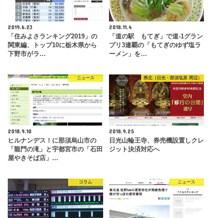
2019.6.23
2018.11.4
「住みよさランキング2019」の
「道の駅 もてぎ」で道-1グラン
関東編、トップ10に栃木県から
プリ3連覇の「もてぎのゆず塩ラ
下野市がラ…
ーメン」を…
ニュース
県北（日光・那須塩原 周辺）
2018.9.10
2018.9.25
ヒルナンデス！に那須烏山市の
日光山輪王寺、券売機設置しクレ
「龍門の滝」と宇都宮市の「石田
ジット決済対応へ
屋やきそば店」…
コラム
ニュース