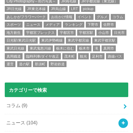
City Photography～街の写真～
JR両毛線
JR宇都宮線（東北線）
JR日光線
JR東北本線
JR烏山線
LRT
pickup
あしかがフラワーパーク
お出かけ情報
イベント
グルメ
コラム
スポーツ
ニュース
メディア
ランキング
下野市
佐野市
地方創生
宇都宮ブレックス
宇都宮市
宇都宮駅
小山市
日光市
日光駅/東武日光駅
東武伊勢崎線
東武宇都宮線
東武宇都宮駅
東武日光線
東武鬼怒川線
栃木に住む
栃木市
滝
真岡市
真岡鐡道
臨時列車/ダイヤ改正
茂木町
観光
足利市
路線バス
運営
道の駅
那須町
野岩鉄道
カテゴリーで検索
コラム
(9)
ニュース
(104)