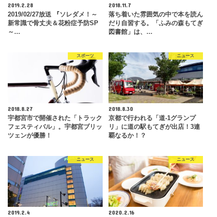
2019.2.28
2018.11.7
2019/02/27放送 『ソレダメ！～
落ち着いた雰囲気の中で本を読ん
新常識で骨丈夫＆花粉症予防SP
だり自習する。「ふみの森もてぎ
～…
図書館」は、…
スポーツ
ニュース
2018.8.27
2018.8.30
宇都宮市で開催された「トラック
京都で行われる「道-1グランプ
フェスティバル」。宇都宮ブリッ
リ」に道の駅もてぎが出店！3連
ツェンが優勝！
覇なるか！？
ニュース
ニュース
2019.2.4
2020.2.16