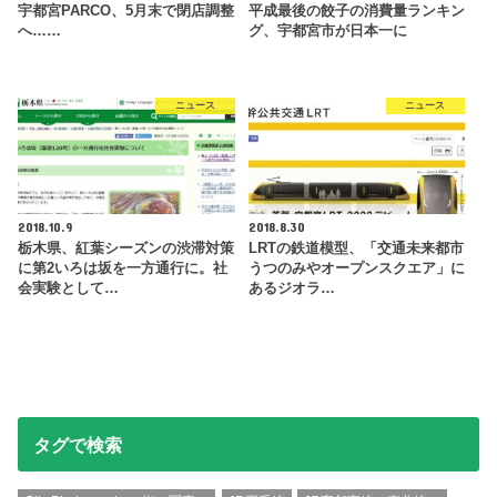
宇都宮PARCO、5月末で閉店調整
平成最後の餃子の消費量ランキン
へ……
グ、宇都宮市が日本一に
ニュース
ニュース
2018.10.9
2018.8.30
栃木県、紅葉シーズンの渋滞対策
LRTの鉄道模型、「交通未来都市
に第2いろは坂を一方通行に。社
うつのみやオープンスクエア」に
会実験として…
あるジオラ…
タグで検索