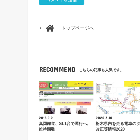
トップページへ
RECOMMEND
こちらの記事も人気です。
ニュース
ニュ
2018.9.2
2020.3.10
真岡鐡道、SL1台で運行へ。
栃木県内を走る電車の
維持困難
改正等情報2020