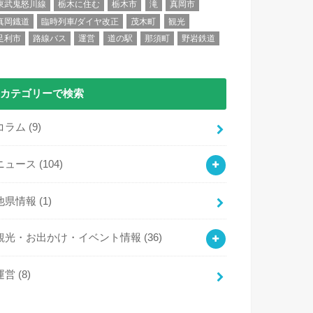
東武鬼怒川線
栃木に住む
栃木市
滝
真岡市
真岡鐡道
臨時列車/ダイヤ改正
茂木町
観光
足利市
路線バス
運営
道の駅
那須町
野岩鉄道
カテゴリーで検索
コラム
(9)
ニュース
(104)
他県情報
(1)
観光・お出かけ・イベント情報
(36)
運営
(8)