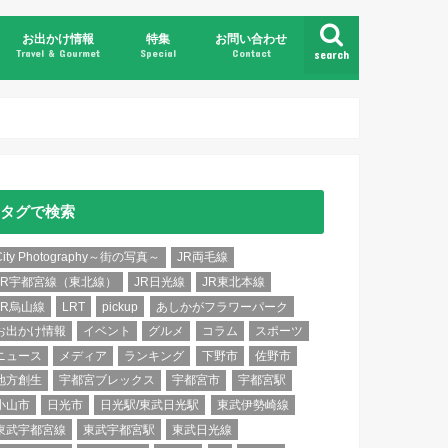
お出かけ情報
特集
お問い合わせ
Travel & Gourmet
Special
Contact
search
県北
県央
県南
県東
日光・鬼怒川
那須・塩原
タグで検索
City Photography～街の写真～
JR両毛線
JR宇都宮線（東北線）
JR日光線
JR東北本線
JR烏山線
LRT
pickup
あしかがフラワーパーク
お出かけ情報
イベント
グルメ
コラム
スポーツ
ニュース
メディア
ランキング
下野市
佐野市
地方創生
宇都宮ブレックス
宇都宮市
宇都宮駅
小山市
日光市
日光駅/東武日光駅
東武伊勢崎線
東武宇都宮線
東武宇都宮駅
東武日光線