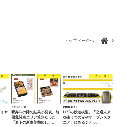
トップページへ
ース
ニュース
ニュース
2018.12.16
2018.8.30
ダイヤ
駅弁味の陣の結果が発表。前
LRTの鉄道模型、「交通未来
回北関東エリア筆頭だった
都市うつのみやオープンスク
「岩下の新生姜鶏めし」…
エア」にあるジオラ…