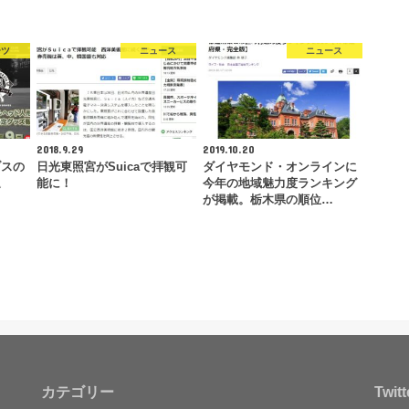
ーツ
ニュース
ニュース
2018.9.29
2019.10.20
ブスの
日光東照宮がSuicaで拝観可
ダイヤモンド・オンラインに
退
能に！
今年の地域魅力度ランキング
が掲載。栃木県の順位…
カテゴリー
Twitt