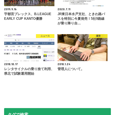
2019.9.16
2020.7.11
宇都宮ブレックス、B.LEAGUE
JR東日本水戸支社、ときわ路パ
EARLY CUP KANTO優勝
スを特別に今夏発売！5社9路線
が乗り降り自…
ニュース
運営
2018.10.17
2018.1.24
レンタサイクルの乗り捨て利用、
管理人について。
県北で試験運用開始
タグで検索