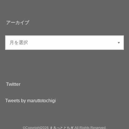
アーカイブ
Twitter
Tweets by maruttotochigi
©Copyright2026
まるっととちぎ
.All Rights Reserved.