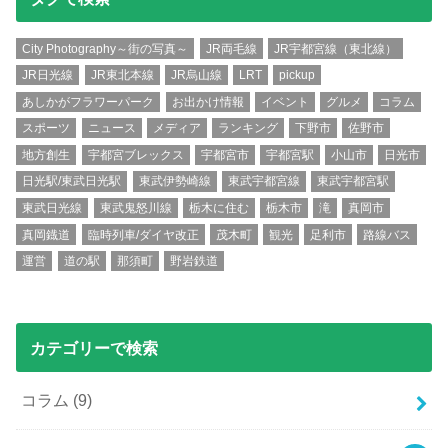
City Photography～街の写真～
JR両毛線
JR宇都宮線（東北線）
JR日光線
JR東北本線
JR烏山線
LRT
pickup
あしかがフラワーパーク
お出かけ情報
イベント
グルメ
コラム
スポーツ
ニュース
メディア
ランキング
下野市
佐野市
地方創生
宇都宮ブレックス
宇都宮市
宇都宮駅
小山市
日光市
日光駅/東武日光駅
東武伊勢崎線
東武宇都宮線
東武宇都宮駅
東武日光線
東武鬼怒川線
栃木に住む
栃木市
滝
真岡市
真岡鐡道
臨時列車/ダイヤ改正
茂木町
観光
足利市
路線バス
運営
道の駅
那須町
野岩鉄道
カテゴリーで検索
コラム
(9)