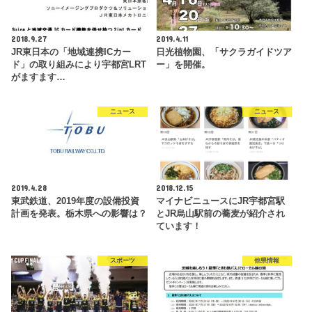
2018.9.27
2019.4.11
JR東日本の「地域連携ICカー
日光植物園、「サクラガイドツア
ド」の取り組みにより宇都宮LRT
ー」を開催。
がますます…
ニュース
ニュース
2019.4.28
2018.12.15
東武鉄道、2019年度の設備投資
マイナビニュースにJR宇都宮駅
計画を発表。栃木県への影響は？
とJR烏山駅前の蕎麦が紹介され
ています！
スポーツ
他県情報