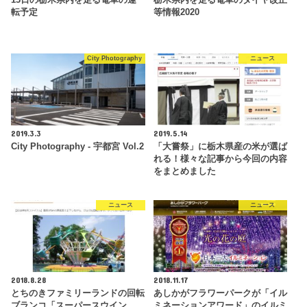
転予定
等情報2020
City Photography
ニュース
2019.3.3
2019.5.14
City Photography - 宇都宮 Vol.2
「大嘗祭」に栃木県産の米が選ば
れる！様々な記事から今回の内容
をまとめました
ニュース
ニュース
2018.8.28
2018.11.17
とちのきファミリーランドの回転
あしかがフラワーパークが「イル
ブランコ「スーパースウイン
ミネーションアワード」のイルミ