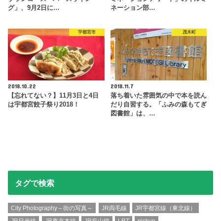
グ」、9月2日に…
ネーション部…
宇都宮市
茂木町
2018.10.22
2018.11.7
【忘れてない？】11月3日と4日
落ち着いた雰囲気の中で本を読ん
は宇都宮餃子祭り2018！
だり自習する。「ふみの森もてぎ
図書館」は、…
タグで検索
City Photography～街の写真～
JR両毛線
JR宇都宮線（東北線）