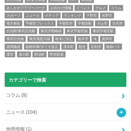
JR日光線
JR東北本線
JR烏山線
LRT
pickup
あしかがフラワーパーク
お出かけ情報
イベント
グルメ
コラム
スポーツ
ニュース
メディア
ランキング
下野市
佐野市
地方創生
宇都宮ブレックス
宇都宮市
宇都宮駅
小山市
日光市
日光駅/東武日光駅
東武伊勢崎線
東武宇都宮線
東武宇都宮駅
東武日光線
東武鬼怒川線
栃木に住む
栃木市
滝
真岡市
真岡鐡道
臨時列車/ダイヤ改正
茂木町
観光
足利市
路線バス
運営
道の駅
那須町
野岩鉄道
カテゴリーで検索
コラム
(9)
ニュース
(104)
他県情報
(1)