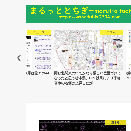
ニュース
コラム
ランキング、栃木県は堂々の44
同じ北関東の中でかなり厳しい位置づけに
栃
イン！
なったと思う栃木県。LRT効果により宇都
20
宮市の地価は上昇したが……
茂木町