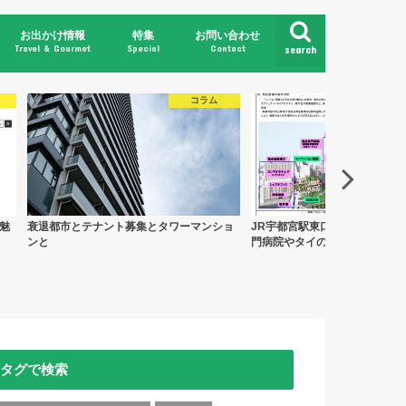
お出かけ情報
特集
お問い合わせ
Travel & Gourmet
Special
Contact
search
県北
県央
県南
県東
日光・鬼怒川
那須・塩原
コラム
魅
衰退都市とテナント募集とタワーマンショ
JR宇都宮駅東口の施設詳細が
ンと
門病院やタイの5つ星ホテルが
タグで検索