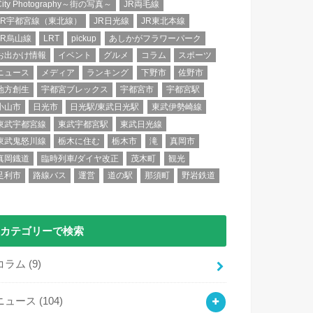
City Photography～街の写真～
JR両毛線
JR宇都宮線（東北線）
JR日光線
JR東北本線
JR烏山線
LRT
pickup
あしかがフラワーパーク
お出かけ情報
イベント
グルメ
コラム
スポーツ
ニュース
メディア
ランキング
下野市
佐野市
地方創生
宇都宮ブレックス
宇都宮市
宇都宮駅
小山市
日光市
日光駅/東武日光駅
東武伊勢崎線
東武宇都宮線
東武宇都宮駅
東武日光線
東武鬼怒川線
栃木に住む
栃木市
滝
真岡市
真岡鐡道
臨時列車/ダイヤ改正
茂木町
観光
足利市
路線バス
運営
道の駅
那須町
野岩鉄道
カテゴリーで検索
コラム
(9)
ニュース
(104)