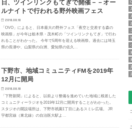
日、ツインリンクもてぎで開催－－オー
ルナイトで行われる野外映画フェス
2018.08.18
「OVO」によると、日本最大の野外フェス「夜空と交差する森の
映画祭」が今年は栃木県・茂木町の「ツインリンクもてぎ」で行わ
れることがわかった。 今年で5周年を迎える映画祭。過去には埼玉
県の長瀞や、山梨県の白洲、愛知県の佐久…
下野市、地域コミュニティFMを2019年
12月に開局
2018.08.18
「下野新聞」によると、以前より整備を進めていた地域に根差した
コミュニティーラジオを2019年12月に開局することがわかった。
スタジオの開設場所は、下野市祇園1丁目にあるスミレ広場。 JR
宇都宮線（東北線）の自治医大駅よ…