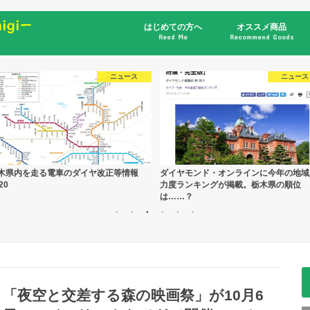
はじめての方へ
オススメ商品
Read Me
Recommend Goods
書籍
ニュース
ニュース
木県内を走る電車のダイヤ改正等情報
ダイヤモンド・オンラインに今年の地域
20
力度ランキングが掲載。栃木県の順位
は……？
「夜空と交差する森の映画祭」が10月6