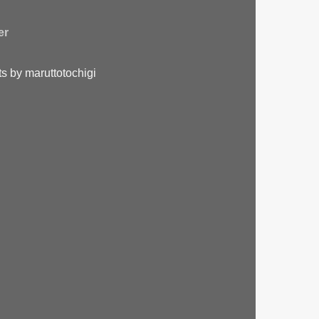
er
s by maruttotochigi