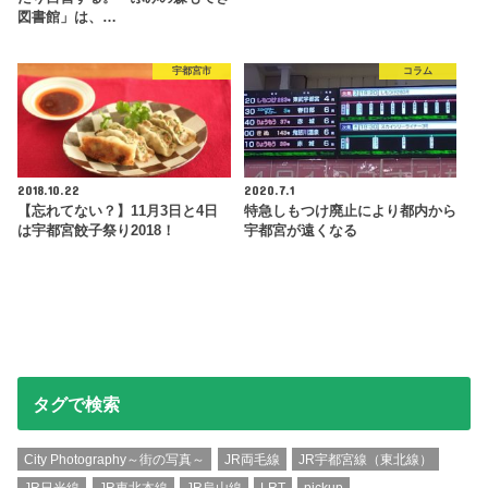
図書館」は、…
宇都宮市
コラム
2018.10.22
2020.7.1
【忘れてない？】11月3日と4日
特急しもつけ廃止により都内から
は宇都宮餃子祭り2018！
宇都宮が遠くなる
タグで検索
City Photography～街の写真～
JR両毛線
JR宇都宮線（東北線）