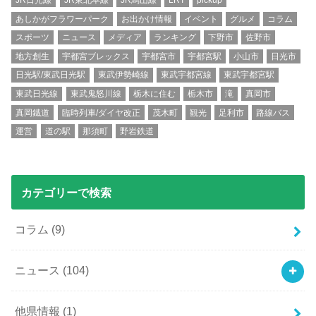
JR日光線
JR東北本線
JR烏山線
LRT
pickup
あしかがフラワーパーク
お出かけ情報
イベント
グルメ
コラム
スポーツ
ニュース
メディア
ランキング
下野市
佐野市
地方創生
宇都宮ブレックス
宇都宮市
宇都宮駅
小山市
日光市
日光駅/東武日光駅
東武伊勢崎線
東武宇都宮線
東武宇都宮駅
東武日光線
東武鬼怒川線
栃木に住む
栃木市
滝
真岡市
真岡鐡道
臨時列車/ダイヤ改正
茂木町
観光
足利市
路線バス
運営
道の駅
那須町
野岩鉄道
カテゴリーで検索
コラム
(9)
ニュース
(104)
他県情報
(1)