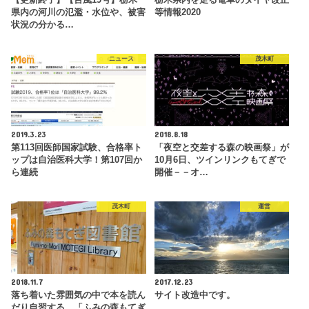
県内の河川の氾濫・水位や、被害
等情報2020
状況の分かる…
ニュース
茂木町
2019.3.23
2018.8.18
第113回医師国家試験、合格率ト
「夜空と交差する森の映画祭」が
ップは自治医科大学！第107回か
10月6日、ツインリンクもてぎで
ら連続
開催－－オ…
茂木町
運営
2018.11.7
2017.12.23
落ち着いた雰囲気の中で本を読ん
サイト改造中です。
だり自習する。「ふみの森もてぎ