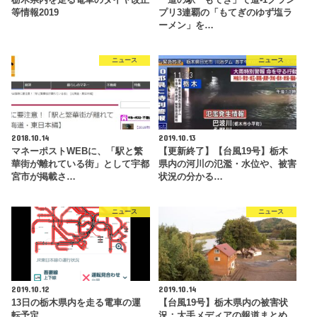
等情報2019
プリ3連覇の「もてぎのゆず塩ラ
ーメン」を…
ニュース
ニュース
2018.10.14
2019.10.13
マネーポストWEBに、「駅と繁
【更新終了】【台風19号】栃木
華街が離れている街」として宇都
県内の河川の氾濫・水位や、被害
宮市が掲載さ…
状況の分かる…
ニュース
ニュース
2019.10.12
2019.10.14
13日の栃木県内を走る電車の運
【台風19号】栃木県内の被害状
転予定
況：大手メディアの報道まとめ