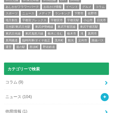
JR日光線
JR東北本線
JR烏山線
LRT
pickup
あしかがフラワーパーク
お出かけ情報
イベント
グルメ
コラム
スポーツ
ニュース
メディア
ランキング
下野市
佐野市
地方創生
宇都宮ブレックス
宇都宮市
宇都宮駅
小山市
日光市
日光駅/東武日光駅
東武伊勢崎線
東武宇都宮線
東武宇都宮駅
東武日光線
東武鬼怒川線
栃木に住む
栃木市
滝
真岡市
真岡鐡道
臨時列車/ダイヤ改正
茂木町
観光
足利市
路線バス
運営
道の駅
那須町
野岩鉄道
カテゴリーで検索
コラム
(9)
ニュース
(104)
他県情報
(1)