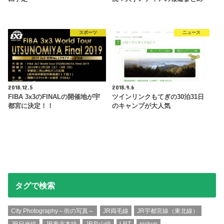
スポーツ
ニュース
2018.12.5
2018.9.6
FIBA 3x3のFINALの開催地が宇
ツインリンクもてぎの30泊31日
都宮に決定！！
のキャンプが大人気
タグで検索
City Photography～街の写真～
JR両毛線
JR宇都宮線（東北線）