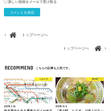
新しい投稿をメールで受け取る
トップページへ
トップページへ
RECOMMEND
こちらの記事も人気です。
ニュース
茂木町
2019.1.14
2018.11.4
栃木県内を走る電車のダイヤ改正
「道の駅 もてぎ」で道-1グラン