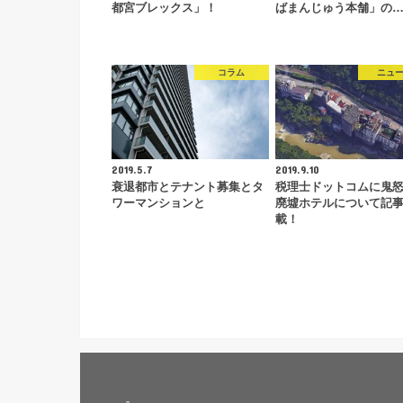
都宮ブレックス」！
ばまんじゅう本舗」の
コラム
ニュ
2019.5.7
2019.9.10
衰退都市とテナント募集とタ
税理士ドットコムに鬼
ワーマンションと
廃墟ホテルについて記
載！