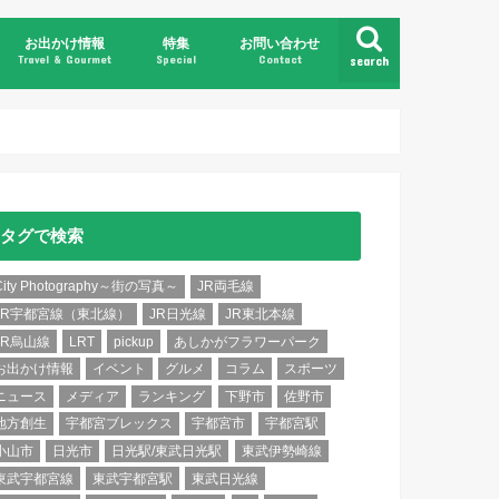
お出かけ情報
特集
お問い合わせ
Travel & Gourmet
Special
Contact
search
県北
県央
県南
県東
日光・鬼怒川
那須・塩原
タグで検索
City Photography～街の写真～
JR両毛線
JR宇都宮線（東北線）
JR日光線
JR東北本線
JR烏山線
LRT
pickup
あしかがフラワーパーク
お出かけ情報
イベント
グルメ
コラム
スポーツ
ニュース
メディア
ランキング
下野市
佐野市
地方創生
宇都宮ブレックス
宇都宮市
宇都宮駅
小山市
日光市
日光駅/東武日光駅
東武伊勢崎線
東武宇都宮線
東武宇都宮駅
東武日光線