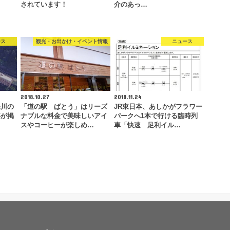
…
されています！
介のあっ…
ース
観光・お出かけ・イベント情報
ニュース
2018.10.27
2018.11.24
怒川の
「道の駅 ばとう」はリーズ
JR東日本、あしかがフラワー
事が掲
ナブルな料金で美味しいアイ
パークへ1本で行ける臨時列
スやコーヒーが楽しめ…
車「快速 足利イル…