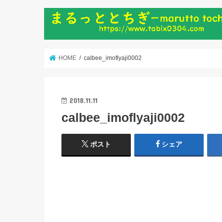
HOME
calbee_imoflyaji0002
2018.11.11
calbee_imoflyaji0002
ポスト
シェア