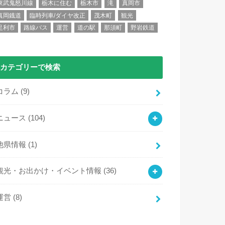
東武鬼怒川線
栃木に住む
栃木市
滝
真岡市
真岡鐡道
臨時列車/ダイヤ改正
茂木町
観光
足利市
路線バス
運営
道の駅
那須町
野岩鉄道
カテゴリーで検索
コラム
(9)
ニュース
(104)
他県情報
(1)
観光・お出かけ・イベント情報
(36)
運営
(8)