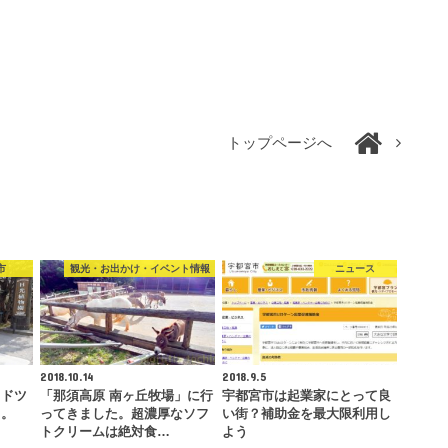
トップページへ
市
観光・お出かけ・イベント情報
ニュース
2018.10.14
2018.9.5
イドツ
「那須高原 南ヶ丘牧場」に行
宇都宮市は起業家にとって良
ト。
ってきました。超濃厚なソフ
い街？補助金を最大限利用し
トクリームは絶対食…
よう