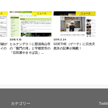
ース
ニュース
ニュース
2018.9.10
2019.2.24
詳細が
ヒルナンデス！に那須烏山市
GOETHE（ゲーテ）に日光天
タイの
の「龍門の滝」と宇都宮市の
然氷の記事が掲載！
「石田屋やきそば店」…
カテゴリー
Twitt