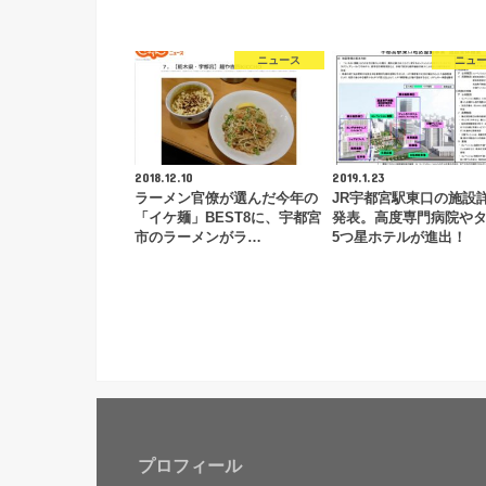
ニュース
ニュ
2018.12.10
2019.1.23
ラーメン官僚が選んだ今年の
JR宇都宮駅東口の施設
「イケ麺」BEST8に、宇都宮
発表。高度専門病院や
市のラーメンがラ…
5つ星ホテルが進出！
プロフィール