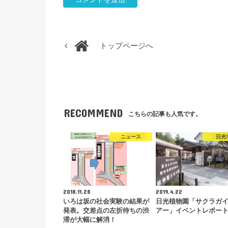
トップページへ
RECOMMEND
こちらの記事も人気です。
ニュース
日光
2018.11.28
2019.4.22
いろは坂の社会実験の結果が
日光植物園「サクラガ
発表。交差点の左折待ちの渋
アー」イベントレポー
滞が大幅に解消！