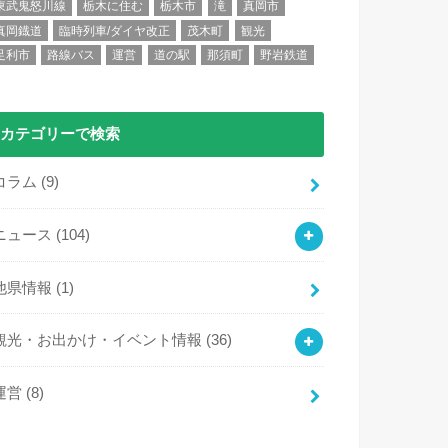
東武鬼怒川線
栃木に住む
栃木市
滝
真岡市
真岡鐡道
臨時列車/ダイヤ改正
茂木町
観光
足利市
路線バス
運営
道の駅
那須町
野岩鉄道
カテゴリーで検索
コラム
(9)
ニュース
(104)
他県情報
(1)
観光・お出かけ・イベント情報
(36)
運営
(8)