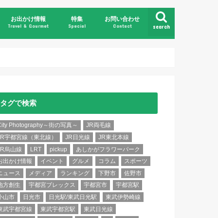
お出かけ情報
特集
お問い合わせ
Travel & Gourmet
Special
Contact
search
県北
県央
県南
県東
日光・鬼怒川
那須・塩原
タグで検索
City Photography～街の写真～
JR両毛線
JR宇都宮線（東北線）
JR日光線
JR東北本線
JR烏山線
LRT
pickup
あしかがフラワーパーク
お出かけ情報
イベント
グルメ
コラム
スポーツ
ニュース
メディア
ランキング
下野市
佐野市
地方創生
宇都宮ブレックス
宇都宮市
宇都宮駅
小山市
日光市
日光駅/東武日光駅
東武伊勢崎線
東武宇都宮線
東武宇都宮駅
東武日光線