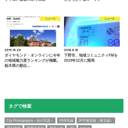
ニュース
ニュース
2019.10.20
2018.8.18
ダイヤモンド・オンラインに今年
下野市、地域コミュニティFMを
の地域魅力度ランキングが掲載。
2019年12月に開局
栃木県の順位…
タグで検索
City Photography～街の写真～
JR両毛線
JR宇都宮線（東北線）