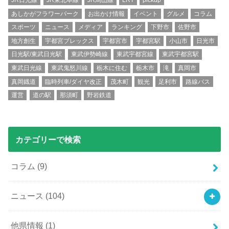
JR日光線
JR東北本線
JR烏山線
LRT
pickup
あしかがフラワーパーク
お出かけ情報
イベント
グルメ
コラム
スポーツ
ニュース
メディア
ランキング
下野市
佐野市
地方創生
宇都宮ブレックス
宇都宮市
宇都宮駅
小山市
日光市
日光駅/東武日光駅
東武伊勢崎線
東武宇都宮線
東武宇都宮駅
東武日光線
東武鬼怒川線
栃木に住む
栃木市
滝
真岡市
真岡鐡道
臨時列車/ダイヤ改正
茂木町
観光
足利市
路線バス
運営
道の駅
那須町
野岩鉄道
カテゴリーで検索
コラム
(9)
ニュース
(104)
他県情報
(1)