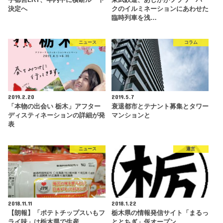
決定へ
クのイルミネーションにあわせた
臨時列車を浅…
ニュース
コラム
2019.2.20
2019.5.7
「本物の出会い 栃木」アフター
衰退都市とテナント募集とタワー
ディスティネーションの詳細が発
マンションと
表
ニュース
運営
2018.11.11
2018.1.22
【朗報】「ポテトチップスいもフ
栃木県の情報発信サイト「まるっ
ライ味」は栃木県で生産
ととちぎ」仮オープン