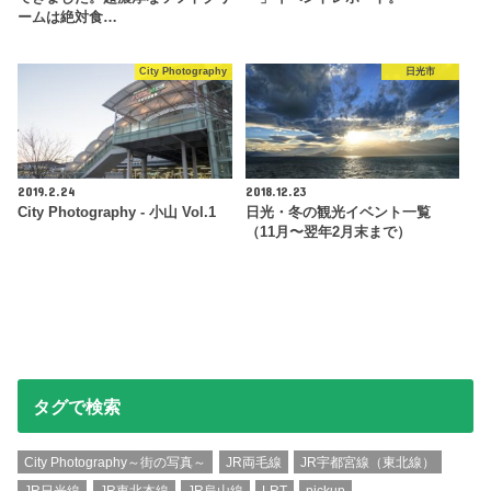
ームは絶対食…
City Photography
日光市
2019.2.24
2018.12.23
City Photography - 小山 Vol.1
日光・冬の観光イベント一覧
（11月〜翌年2月末まで）
タグで検索
City Photography～街の写真～
JR両毛線
JR宇都宮線（東北線）