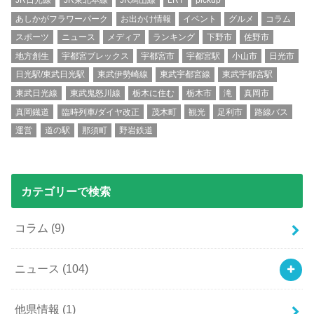
JR日光線
JR東北本線
JR烏山線
LRT
pickup
あしかがフラワーパーク
お出かけ情報
イベント
グルメ
コラム
スポーツ
ニュース
メディア
ランキング
下野市
佐野市
地方創生
宇都宮ブレックス
宇都宮市
宇都宮駅
小山市
日光市
日光駅/東武日光駅
東武伊勢崎線
東武宇都宮線
東武宇都宮駅
東武日光線
東武鬼怒川線
栃木に住む
栃木市
滝
真岡市
真岡鐡道
臨時列車/ダイヤ改正
茂木町
観光
足利市
路線バス
運営
道の駅
那須町
野岩鉄道
カテゴリーで検索
コラム
(9)
ニュース
(104)
他県情報
(1)