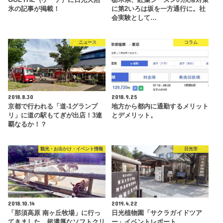
氷の記事が掲載！
に第2いろは坂を一方通行に。社
会実験として…
ニュース
コラム
2018.8.30
2018.9.25
京都で行われる「道-1グランプ
地方から都内に通勤するメリット
リ」に道の駅もてぎが出店！3連
とデメリット。
覇なるか！？
観光・お出かけ・イベント情報
日光市
2018.10.14
2019.4.22
「那須高原 南ヶ丘牧場」に行っ
日光植物園「サクラガイドツア
てきました。超濃厚なソフトクリ
ー」イベントレポート。