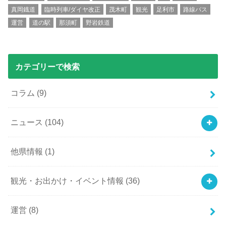
真岡鐡道
臨時列車/ダイヤ改正
茂木町
観光
足利市
路線バス
運営
道の駅
那須町
野岩鉄道
カテゴリーで検索
コラム
(9)
ニュース
(104)
他県情報
(1)
観光・お出かけ・イベント情報
(36)
運営
(8)