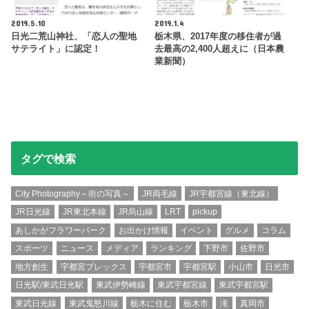
2019.5.10
2019.1.4
日光二荒山神社、「恋人の聖地
栃木県、2017年度の移住者が過
サテライト」に認定！
去最高の2,400人超えに（日本農
業新聞）
タグで検索
City Photography～街の写真～
JR両毛線
JR宇都宮線（東北線）
JR日光線
JR東北本線
JR烏山線
LRT
pickup
あしかがフラワーパーク
お出かけ情報
イベント
グルメ
コラム
スポーツ
ニュース
メディア
ランキング
下野市
佐野市
地方創生
宇都宮ブレックス
宇都宮市
宇都宮駅
小山市
日光市
日光駅/東武日光駅
東武伊勢崎線
東武宇都宮線
東武宇都宮駅
東武日光線
東武鬼怒川線
栃木に住む
栃木市
滝
真岡市