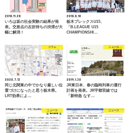
2018.11.28
2018.8.18
いろは坂の社会実験の結果が発
栃木ブレックスU15、
表。交差点の左折待ちの渋滞が大
「B.LEAGUE U15
幅に解消！
CHAMPIONSHI…
コラム
ニュース
2020.7.13
2019.1.30
同じ北関東の中でかなり厳しい位
JR東日本、春の臨時列車の運行
置づけになったと思う栃木県。
計画を発表。JR宇都宮線では
LRT効果によ…
「新特急 なす…
ニュース
ニュース