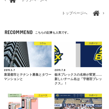
トップページへ
トップページへ
RECOMMEND
こちらの記事も人気です。
コラム
スポーツ
2019.5.7
2019.7.8
衰退都市とテナント募集とタワー
栃木ブレックスの名称が変更……
マンションと
新しいチーム名は「宇都宮ブレッ
クス」！
ニュース
スポーツ