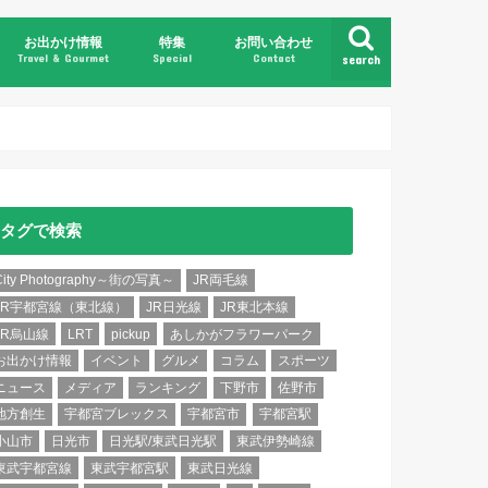
お出かけ情報
特集
お問い合わせ
Travel & Gourmet
Special
Contact
search
県北
県央
県南
県東
日光・鬼怒川
那須・塩原
タグで検索
City Photography～街の写真～
JR両毛線
JR宇都宮線（東北線）
JR日光線
JR東北本線
JR烏山線
LRT
pickup
あしかがフラワーパーク
お出かけ情報
イベント
グルメ
コラム
スポーツ
ニュース
メディア
ランキング
下野市
佐野市
地方創生
宇都宮ブレックス
宇都宮市
宇都宮駅
小山市
日光市
日光駅/東武日光駅
東武伊勢崎線
東武宇都宮線
東武宇都宮駅
東武日光線