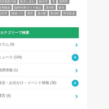
東武鬼怒川線
栃木に住む
栃木市
滝
真岡市
真岡鐡道
臨時列車/ダイヤ改正
茂木町
観光
足利市
路線バス
運営
道の駅
那須町
野岩鉄道
カテゴリーで検索
コラム
(9)
ニュース
(104)
他県情報
(1)
観光・お出かけ・イベント情報
(36)
運営
(8)