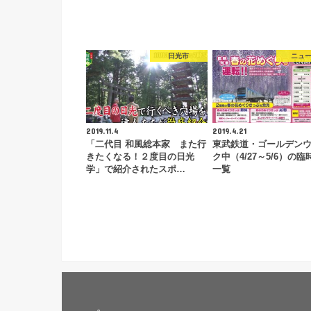
日光市
ニュ
2019.11.4
2019.4.21
「二代目 和風総本家 また行
東武鉄道・ゴールデン
きたくなる！２度目の日光
ク中（4/27～5/6）の
学」で紹介されたスポ…
一覧