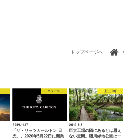
トップページへ
営
ニュース
上三川町
2019.11.17
2019.6.3
「ザ・リッツカールトン 日
巨大工場の隣にあるとは思え
光」、2020年5月22日に開業
ない空間。磯川緑地公園は一