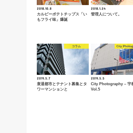
2018.10.8
2018.1.24
カルビーポテトチップス「い
管理人について。
もフライ味」爆誕
コラム
City Photo
2019.5.7
2019.5.5
衰退都市とテナント募集とタ
City Photography – 
ワーマンションと
Vol.5