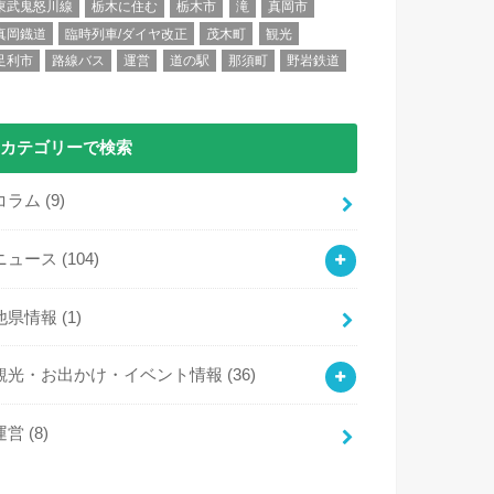
東武鬼怒川線
栃木に住む
栃木市
滝
真岡市
真岡鐡道
臨時列車/ダイヤ改正
茂木町
観光
足利市
路線バス
運営
道の駅
那須町
野岩鉄道
カテゴリーで検索
コラム
(9)
ニュース
(104)
他県情報
(1)
観光・お出かけ・イベント情報
(36)
運営
(8)