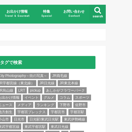
お出かけ情報
特集
お問い合わせ
Travel & Gourmet
Special
Contact
search
県北
県央
県南
県東
日光・鬼怒川
那須・塩原
タグで検索
City Photography～街の写真～
JR両毛線
JR宇都宮線（東北線）
JR日光線
JR東北本線
JR烏山線
LRT
pickup
あしかがフラワーパーク
お出かけ情報
イベント
グルメ
コラム
スポーツ
ニュース
メディア
ランキング
下野市
佐野市
地方創生
宇都宮ブレックス
宇都宮市
宇都宮駅
小山市
日光市
日光駅/東武日光駅
東武伊勢崎線
東武宇都宮線
東武宇都宮駅
東武日光線