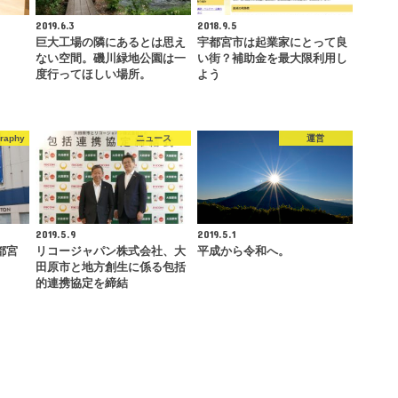
2019.6.3
2018.9.5
巨大工場の隣にあるとは思え
宇都宮市は起業家にとって良
ない空間。磯川緑地公園は一
い街？補助金を最大限利用し
度行ってほしい場所。
よう
graphy
ニュース
運営
2019.5.9
2019.5.1
宇都宮
リコージャパン株式会社、大
平成から令和へ。
田原市と地方創生に係る包括
的連携協定を締結