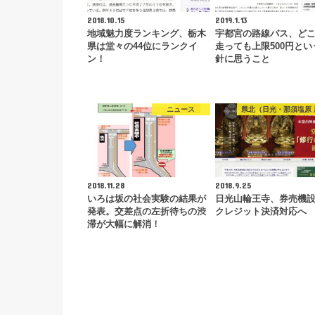
2018.10.15
2019.1.13
地域魅力度ランキング、栃木
宇都宮の路線バス、ど
県は堂々の44位にランクイ
走っても上限500円とい
ン！
針に思うこと
ニュース
県北（日光・那須塩原 
2018.11.28
2018.9.25
いろは坂の社会実験の結果が
日光山輪王寺、券売機
発表。交差点の左折待ちの渋
クレジット決済対応へ
滞が大幅に解消！