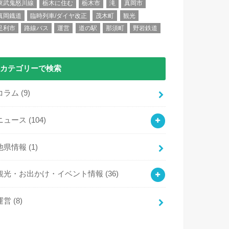
東武鬼怒川線
栃木に住む
栃木市
滝
真岡市
真岡鐡道
臨時列車/ダイヤ改正
茂木町
観光
足利市
路線バス
運営
道の駅
那須町
野岩鉄道
カテゴリーで検索
コラム
(9)
ニュース
(104)
他県情報
(1)
観光・お出かけ・イベント情報
(36)
運営
(8)