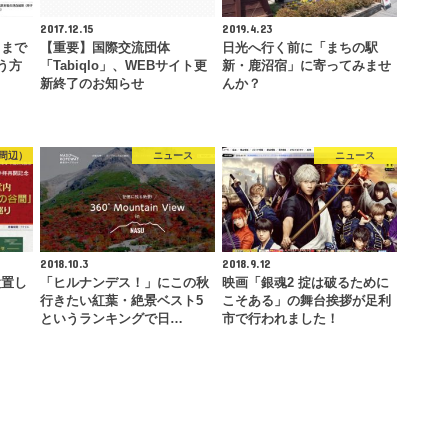
2017.12.15
2019.4.23
こまで
【重要】国際交流団体
日光へ行く前に「まちの駅
う方
「Tabiqlo」、WEBサイト更
新・鹿沼宿」に寄ってみませ
新終了のお知らせ
んか？
周辺）
ニュース
ニュース
2018.10.3
2018.9.12
設置し
「ヒルナンデス！」にこの秋
映画「銀魂2 掟は破るために
行きたい紅葉・絶景ベスト5
こそある」の舞台挨拶が足利
というランキングで日…
市で行われました！