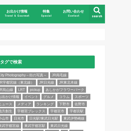
お出かけ情報
特集
お問い合わせ
Travel & Gourmet
Special
Contact
search
県北
県央
県南
県東
日光・鬼怒川
那須・塩原
タグで検索
City Photography～街の写真～
JR両毛線
JR宇都宮線（東北線）
JR日光線
JR東北本線
JR烏山線
LRT
pickup
あしかがフラワーパーク
お出かけ情報
イベント
グルメ
コラム
スポーツ
ニュース
メディア
ランキング
下野市
佐野市
地方創生
宇都宮ブレックス
宇都宮市
宇都宮駅
小山市
日光市
日光駅/東武日光駅
東武伊勢崎線
東武宇都宮線
東武宇都宮駅
東武日光線