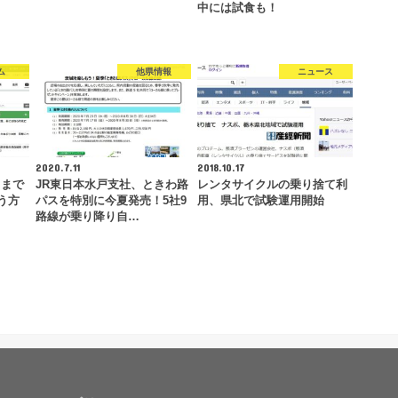
中には試食も！
ム
他県情報
ニュース
2020.7.11
2018.10.17
こまで
JR東日本水戸支社、ときわ路
レンタサイクルの乗り捨て利
う方
パスを特別に今夏発売！5社9
用、県北で試験運用開始
路線が乗り降り自…