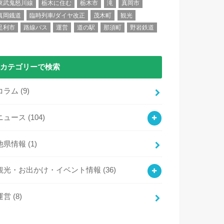
東武鬼怒川線
栃木に住む
栃木市
滝
真岡市
真岡鐡道
臨時列車/ダイヤ改正
茂木町
観光
足利市
路線バス
運営
道の駅
那須町
野岩鉄道
カテゴリーで検索
コラム
(9)
ニュース
(104)
他県情報
(1)
観光・お出かけ・イベント情報
(36)
運営
(8)