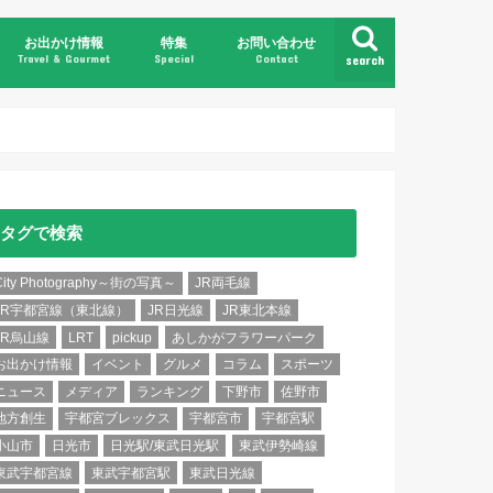
お出かけ情報
特集
お問い合わせ
Travel & Gourmet
Special
Contact
search
県北
県央
県南
県東
日光・鬼怒川
那須・塩原
タグで検索
City Photography～街の写真～
JR両毛線
JR宇都宮線（東北線）
JR日光線
JR東北本線
JR烏山線
LRT
pickup
あしかがフラワーパーク
お出かけ情報
イベント
グルメ
コラム
スポーツ
ニュース
メディア
ランキング
下野市
佐野市
地方創生
宇都宮ブレックス
宇都宮市
宇都宮駅
小山市
日光市
日光駅/東武日光駅
東武伊勢崎線
東武宇都宮線
東武宇都宮駅
東武日光線