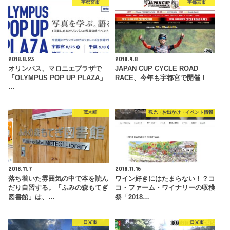
宇都宮市
宇都宮市
2018.8.23
2018.9.8
オリンパス、マロニエプラザで
JAPAN CUP CYCLE ROAD
「OLYMPUS POP UP PLAZA」
RACE、今年も宇都宮で開催！
…
茂木町
観光・お出かけ・イベント情報
2018.11.7
2018.11.16
落ち着いた雰囲気の中で本を読ん
ワイン好きにはたまらない！？コ
だり自習する。「ふみの森もてぎ
コ・ファーム・ワイナリーの収穫
図書館」は、…
祭「2018…
日光市
日光市