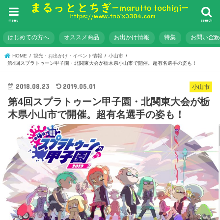
menu
search
はじめての方へ
オススメ商品
お出かけ情報
特集
お問い合
HOME
観光・お出かけ・イベント情報
小山市
第4回スプラトゥーン甲子園・北関東大会が栃木県小山市で開催。超有名選手の姿も！
2018.08.23
2019.05.01
小山市
第4回スプラトゥーン甲子園・北関東大会が栃
木県小山市で開催。超有名選手の姿も！