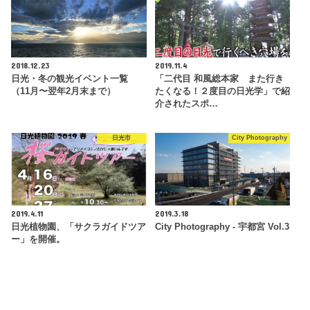
2018.12.23
2019.11.4
日光・冬の観光イベント一覧
「二代目 和風総本家 また行き
（11月〜翌年2月末まで）
たくなる！２度目の日光学」で紹
介されたスポ…
日光市
City Photography
2019.4.11
2019.3.18
日光植物園、「サクラガイドツア
City Photography - 宇都宮 Vol.3
ー」を開催。