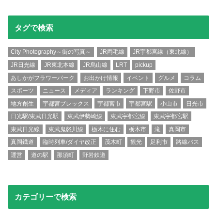
タグで検索
City Photography～街の写真～
JR両毛線
JR宇都宮線（東北線）
JR日光線
JR東北本線
JR烏山線
LRT
pickup
あしかがフラワーパーク
お出かけ情報
イベント
グルメ
コラム
スポーツ
ニュース
メディア
ランキング
下野市
佐野市
地方創生
宇都宮ブレックス
宇都宮市
宇都宮駅
小山市
日光市
日光駅/東武日光駅
東武伊勢崎線
東武宇都宮線
東武宇都宮駅
東武日光線
東武鬼怒川線
栃木に住む
栃木市
滝
真岡市
真岡鐡道
臨時列車/ダイヤ改正
茂木町
観光
足利市
路線バス
運営
道の駅
那須町
野岩鉄道
カテゴリーで検索