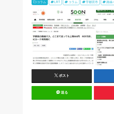
コラム
LRT
コラム
宇都宮市
路線
ポスト
送る