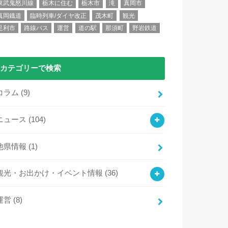
東武鬼怒川線
栃木に住む
栃木市
滝
真岡市
真岡鐡道
臨時列車/ダイヤ改正
茂木町
観光
足利市
路線バス
運営
道の駅
那須町
野岩鉄道
カテゴリーで検索
コラム
(9)
ニュース
(104)
他県情報
(1)
観光・お出かけ・イベント情報
(36)
運営
(8)