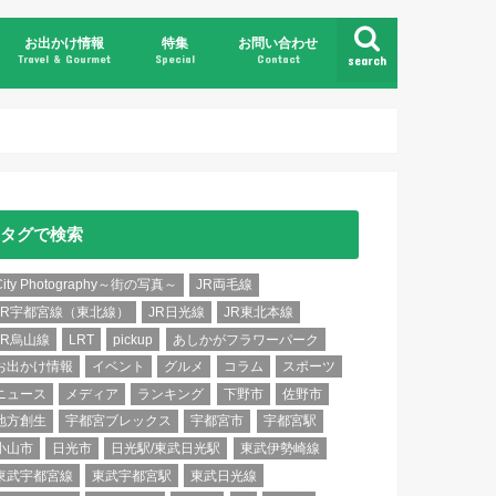
お出かけ情報
特集
お問い合わせ
Travel & Gourmet
Special
Contact
search
県北
県央
県南
県東
日光・鬼怒川
那須・塩原
タグで検索
City Photography～街の写真～
JR両毛線
JR宇都宮線（東北線）
JR日光線
JR東北本線
JR烏山線
LRT
pickup
あしかがフラワーパーク
お出かけ情報
イベント
グルメ
コラム
スポーツ
ニュース
メディア
ランキング
下野市
佐野市
地方創生
宇都宮ブレックス
宇都宮市
宇都宮駅
小山市
日光市
日光駅/東武日光駅
東武伊勢崎線
東武宇都宮線
東武宇都宮駅
東武日光線